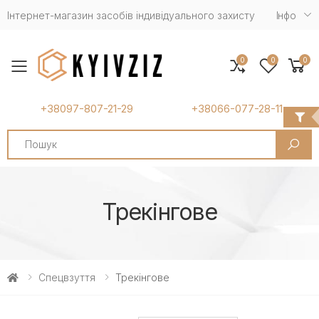
Інтернет-магазин засобів індивідуального захисту
Iнфо
0
0
0
Toggle mobile menu
+38097-807-21-29
+38066-077-28-11
Search
Трекінгове
Спецвзуття
Трекінгове